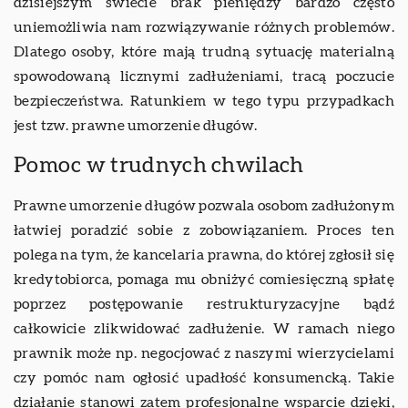
dzisiejszym świecie brak pieniędzy bardzo często
uniemożliwia nam rozwiązywanie różnych problemów.
Dlatego osoby, które mają trudną sytuację materialną
spowodowaną licznymi zadłużeniami, tracą poczucie
bezpieczeństwa. Ratunkiem w tego typu przypadkach
jest tzw. prawne umorzenie długów.
Pomoc w trudnych chwilach
Prawne umorzenie długów pozwala osobom zadłużonym
łatwiej poradzić sobie z zobowiązaniem. Proces ten
polega na tym, że kancelaria prawna, do której zgłosił się
kredytobiorca, pomaga mu obniżyć comiesięczną spłatę
poprzez postępowanie restrukturyzacyjne bądź
całkowicie zlikwidować zadłużenie. W ramach niego
prawnik może np. negocjować z naszymi wierzycielami
czy pomóc nam ogłosić upadłość konsumencką. Takie
działanie stanowi zatem profesjonalne wsparcie dzięki,