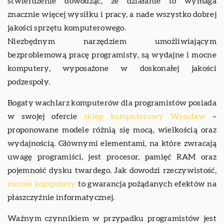
stwierdzenie dowodząc, że działanie to wymaga
znacznie więcej wysiłku i pracy, a nade wszystko dobrej
jakości sprzętu komputerowego.
Niezbędnym narzędziem umożliwiającym
bezproblemową pracę programisty, są wydajne i mocne
komputery, wyposażone w doskonałej jakości
podzespoły.
Bogaty wachlarz komputerów dla programistów posiada
w swojej ofercie
sklep komputerowy Wrocław
–
proponowane modele różnią się mocą, wielkością oraz
wydajnością. Głównymi elementami, na które zwracają
uwagę programiści, jest procesor, pamięć RAM oraz
pojemność dysku twardego. Jak dowodzi rzeczywistość,
mocne komputery
to gwarancja pożądanych efektów na
płaszczyźnie informatycznej.
Ważnym czynnikiem w przypadku programistów jest