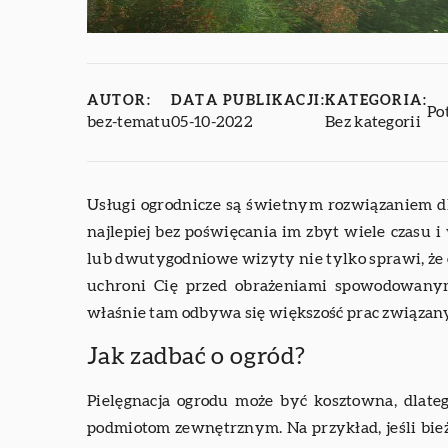
AUTOR:
DATA PUBLIKACJI:
KATEGORIA:
Po
bez-tematu
05-10-2022
Bez kategorii
Usługi ogrodnicze są świetnym rozwiązaniem dl
najlepiej bez poświęcania im zbyt wiele czasu 
lub dwutygodniowe wizyty nie tylko sprawi, że o
uchroni Cię przed obrażeniami spowodowanym
właśnie tam odbywa się większość prac związa
Jak zadbać o ogród?
Pielęgnacja ogrodu może być kosztowna, dlatego
podmiotom zewnętrznym. Na przykład, jeśli bie