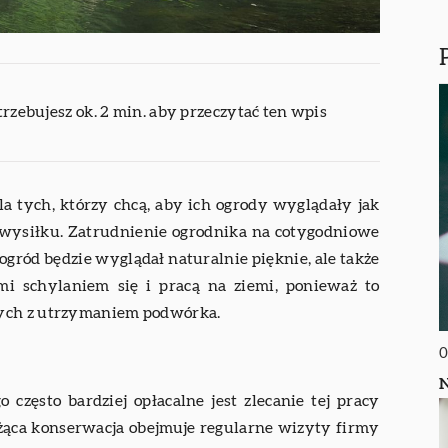
trzebujesz ok. 2 min. aby przeczytać ten wpis
a tych, którzy chcą, aby ich ogrody wyglądały jak
i wysiłku. Zatrudnienie ogrodnika na cotygodniowe
gród będzie wyglądał naturalnie pięknie, ale także
i schylaniem się i pracą na ziemi, ponieważ to
nych z utrzymaniem podwórka.
0
N
 często bardziej opłacalne jest zlecanie tej pracy
żąca konserwacja obejmuje regularne wizyty firmy