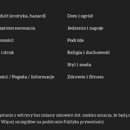
dult (erotyka, hazard)
Dom i ogród
zainteresowania
Jedzenie i napoje
omości
Podróże
i druk
Religia i duchowość
Styl i moda
ci / Pogoda / Informacje
Zdrowie i fitness
zystanie z witryny bez zmiany ustawień dot. cookies oznacza, że bę
Więcej szczegółów na podstronie
Polityka prywatności
.