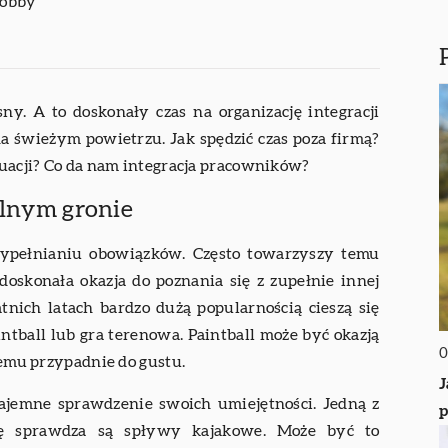
hobby
. A to doskonały czas na organizację integracji
a świeżym powietrzu. Jak spędzić czas poza firmą?
ytuacji? Co da nam integracja pracowników?
nym gronie
wypełnianiu obowiązków. Często towarzyszy temu
 doskonała okazja do poznania się z zupełnie innej
tnich latach bardzo dużą popularnością cieszą się
tball lub gra terenowa. Paintball może być okazją
0
żdemu przypadnie do gustu.
J
ajemne sprawdzenie swoich umiejętności. Jedną z
p
się sprawdza są spływy kajakowe. Może być to