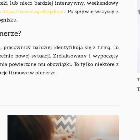
zeki lub nieco bardziej intensywny, weekendowy
a
https://www.agrokajaki.pl/
. Po spływie wszyscy z
ognisku.
enerze?
racownicy bardziej identyfikują się z firmą. To
pełnie nowej sytuacji. Zrelaksowany i wypoczęty
a powierzone mu obowiązki. To tylko niektóre z
acje firmowe w plenerze.
1
T