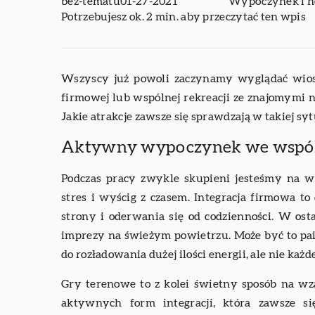
bez-tematu
01-27-2021
Wypoczynek i 
Potrzebujesz ok. 2 min. aby przeczytać ten wpis
Wszyscy już powoli zaczynamy wyglądać wiosny
firmowej lub wspólnej rekreacji ze znajomymi n
Jakie atrakcje zawsze się sprawdzają w takiej s
Aktywny wypoczynek we wspól
Podczas pracy zwykle skupieni jesteśmy na 
stres i wyścig z czasem. Integracja firmowa to
strony i oderwania się od codzienności. W osta
imprezy na świeżym powietrzu. Może być to pain
do rozładowania dużej ilości energii, ale nie ka
Gry terenowe to z kolei świetny sposób na wz
aktywnych form integracji, która zawsze 