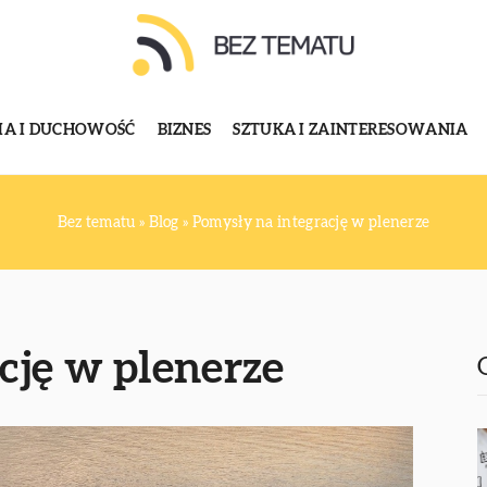
GIA I DUCHOWOŚĆ
BIZNES
SZTUKA I ZAINTERESOWANIA
Bez tematu
»
Blog
»
Pomysły na integrację w plenerze
cję w plenerze