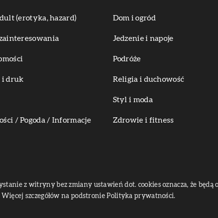
dult (erotyka, hazard)
Dom i ogród
zainteresowania
Jedzenie i napoje
omości
Podróże
i druk
Religia i duchowość
Styl i moda
ci / Pogoda / Informacje
Zdrowie i fitness
zystanie z witryny bez zmiany ustawień dot. cookies oznacza, że bę
Więcej szczegółów na podstronie
Polityka prywatności
.