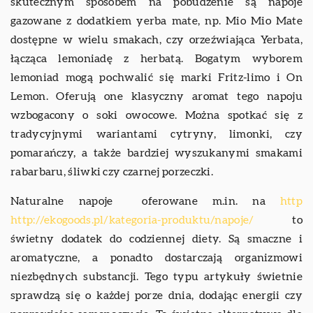
skutecznym sposobem na pobudzenie są napoje
gazowane z dodatkiem yerba mate, np. Mio Mio Mate
dostępne w wielu smakach, czy orzeźwiająca Yerbata,
łącząca lemoniadę z herbatą. Bogatym wyborem
lemoniad mogą pochwalić się marki Fritz-limo i On
Lemon. Oferują one klasyczny aromat tego napoju
wzbogacony o soki owocowe. Można spotkać się z
tradycyjnymi wariantami cytryny, limonki, czy
pomarańczy, a także bardziej wyszukanymi smakami
rabarbaru, śliwki czy czarnej porzeczki.
Naturalne napoje oferowane m.in. na
http
http://ekogoods.pl/kategoria-produktu/napoje/
to
świetny dodatek do codziennej diety. Są smaczne i
aromatyczne, a ponadto dostarczają organizmowi
niezbędnych substancji. Tego typu artykuły świetnie
sprawdzą się o każdej porze dnia, dodając energii czy