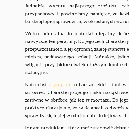
Jednakże wyboru najlepszego produktu oc
przypadkowy i powinniśmy pamiętać, że każ
bardziej lepiej sprawdzi się w określonych waru
Wełna mineralna to materiał niepalny, któ
najwyższe temperatury. Do jego cech charakter
przepuszczalność, a jej ogromną zaletę stanowi
miejsca, poddawanego izolacji. Jednakże, jedn
wilgoci i przy jakimkolwiek dłuższym kontakci
izolacyjne.
Natomiast
styropian
to bardzo lekki i tani w
surowiec. Charakteryzuje go niska nasiąkliwość
zarówno w obróbce, jak też w montażu. Do jego
praktyce okazuje się, że w ścianach o dwóch
sprawdza się lepiej w odniesieniu do tej kwestii.
Innym produktem, który może stanowić dobrą a