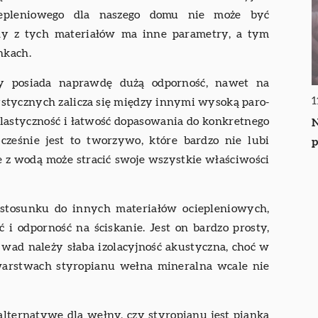
iepleniowego dla naszego domu nie może być
dy z tych materiałów ma inne parametry, a tym
nkach.
ry posiada naprawdę dużą odporność, nawet na
1
ystycznych zalicza się między innymi wysoką paro-
 elastyczność i łatwość dopasowania do konkretnego
N
ocześnie jest to tworzywo, które bardzo nie lubi
p
e z wodą może stracić swoje wszystkie właściwości
 stosunku do innych materiałów ociepleniowych,
 i odporność na ściskanie. Jest on bardzo prosty,
 wad należy słaba izolacyjność akustyczna, choć w
 warstwach styropianu wełna mineralna wcale nie
lternatywę dla wełny, czy styropianu jest pianka