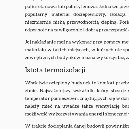
poliuretanowa lub polietylenowa. Jednakże przez 
popularny materiał dociepleniowy. Izolacj
niezmiernie niską przewodnością cieplną. Pos
odporność na zawilgocenie i dobrą przyczepność 
Jej nakładanie można wykonać przy pomocy met
materiału w takich miejscach, w których nie spo
zewnętrznych budynków można wykorzystać, zar
Istota termoizolacji
Właściwie ocieplony budynek to komfort przeby
zimie. Najważniejszy wskaźnik, który stosuj
temperatur pomieszczeń, znajdujących się w dom
należy mieć na uwadze także wentylację bud
możliwość wykorzystywania energii słonecznej
W trakcie docieplania danej budowli powinniśmy