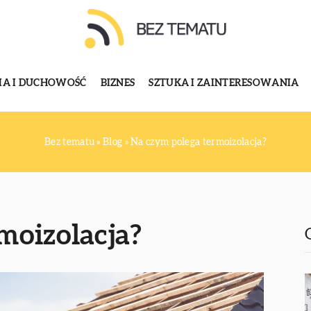
GIA I DUCHOWOŚĆ
BIZNES
SZTUKA I ZAINTERESOWANIA
Bez tematu
»
Blog
»
Na czym polega termoizolacja?
moizolacja?