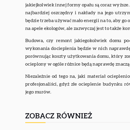
jakiejkolwiek innej formy opału są coraz wyższe.
najbardziej oszczędny i nakłady na jego utrzy
będzie trzeba używać mało energii na to, aby go 
na apele ekologów, ale zazwyczaj jest to także k
Budowa, czy remont jakiegokolwiek domu poc
wykonania docieplenia będzie w nich naprawd
porównując koszty użytkowania domu, który zost
ocieplony w ogóle różnice będą naprawdę znaczą
Niezależnie od tego na, jaki materiał ocieplen
profesjonaliści, gdyż złe ocieplenie budynku ró
jego murów.
ZOBACZ RÓWNIEŻ