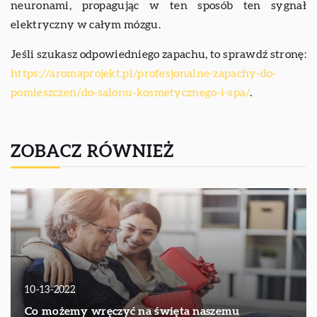
neuronami, propagując w ten sposób ten sygnał
elektryczny w całym mózgu.
Jeśli szukasz odpowiedniego zapachu, to sprawdź stronę:
https://aromaprojekt.pl/profesjonalne-zapachy-do-
pomieszczen/do-salonu-kosmetycznego-i-spa/
.
ZOBACZ RÓWNIEŻ
10-13-2022
Co możemy wręczyć na święta naszemu