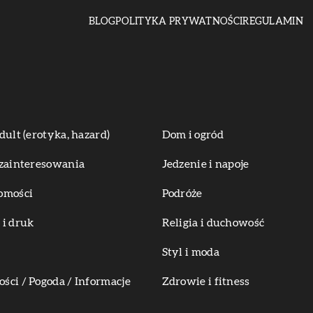
BLOG
POLITYKA PRYWATNOŚCI
REGULAMIN
dult (erotyka, hazard)
Dom i ogród
zainteresowania
Jedzenie i napoje
omości
Podróże
i druk
Religia i duchowość
Styl i moda
ci / Pogoda / Informacje
Zdrowie i fitness