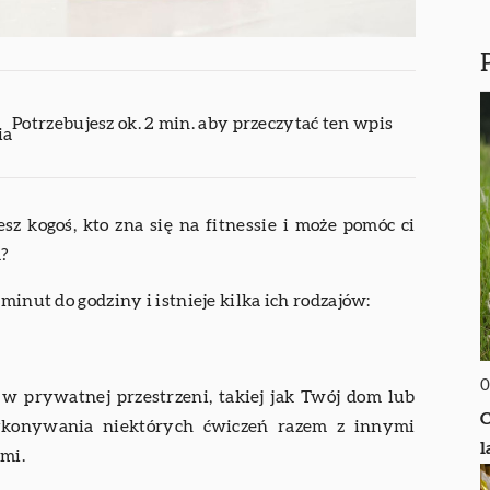
Potrzebujesz ok. 2 min. aby przeczytać ten wpis
ia
sz kogoś, kto zna się na fitnessie i może pomóc ci
a?
minut do godziny i istnieje kilka ich rodzajów:
0
 w prywatnej przestrzeni, takiej jak Twój dom lub
C
ykonywania niektórych ćwiczeń razem z innymi
l
mi.