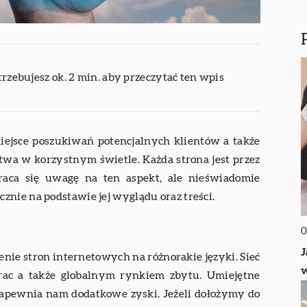
trzebujesz ok. 2 min. aby przeczytać ten wpis
iejsce poszukiwań potencjalnych klientów a także
twa w korzystnym świetle. Każda strona jest przez
raca się uwagę na ten aspekt, ale nieświadomie
nie na podstawie jej wyglądu oraz treści.
0
J
nie stron internetowych na różnorakie języki. Sieć
w
rac a także globalnym rynkiem zbytu. Umiejętne
zapewnia nam dodatkowe zyski. Jeżeli dołożymy do