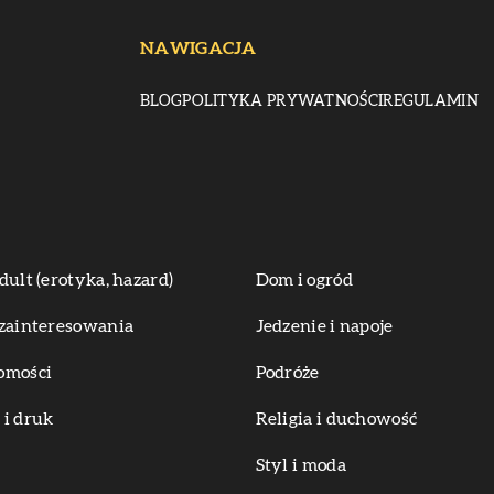
NAWIGACJA
BLOG
POLITYKA PRYWATNOŚCI
REGULAMIN
dult (erotyka, hazard)
Dom i ogród
zainteresowania
Jedzenie i napoje
omości
Podróże
i druk
Religia i duchowość
Styl i moda