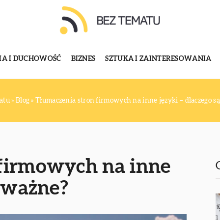
GIA I DUCHOWOŚĆ
BIZNES
SZTUKA I ZAINTERESOWANIA
atu
»
Blog
»
Tłumaczenia stron firmowych na inne języki – dlaczego s
 firmowych na inne
ą ważne?