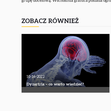
grupę docelową. Wschodnia granica posiada ogro
ZOBACZ RÓWNIEŻ
10-16-2022
Dyzartria – co warto wiedzieć?