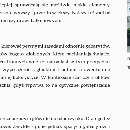
jlepiej sprawdzają się możliwie niskie elementy
cznie wyższy i przez to większy. Należy też zadbać
okien czy drzwi balkonowych.
ę kierować pewnymi zasadami odnośnie gabarytów,
ętów bogato zdobionych, które pochłaniają światło.
0
przestronnych wnętrz, natomiast w tym przypadku
K
m wyposażenie z gładkimi frontami, a ewentualne
alnej kolorystyce. W kontekście szaf czy stolików
 szkła, gdyż wpływa to na optyczne powiększenie
 przeznaczonym głównie do odpoczynku. Dlatego też
we. Zwykle są one jednak sporych gabarytów i