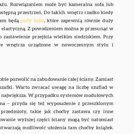
rażu. Rozwiązaniem może być kameralna sofa lub
ostępną przestrzeń. Do takich wnętrz rzadko kiedy
orem będą
pufy Sako
, które zapewnią równie duży
iej elastyczną. Z powodzeniem można je przesunąć w
o zastawienie przejścia wielkim siedziskiem. Przy
 we wnętrza urządzone w nowoczesnym stylu i
obie pozwolić na zabudowanie całej ściany. Zamiast
e szafki. Warto zwracać uwagę na liczbę szuflad w
jak największa. W przypadku systemów modułowych
ona – przyda się też wyposażenie z przeszklonym
przedmioty, takie jak choćby zastawa czy inne
owanie wyższej części ściany mogą być natomiast
, stwarzają możliwość ułożenia tam choćby książek.