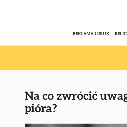
REKLAMA I DRUK
RELI
Na co zwrócić uwa
pióra?