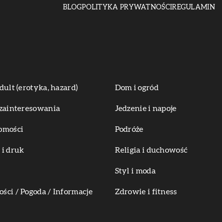
BLOG
POLITYKA PRYWATNOŚCI
REGULAMIN
dult (erotyka, hazard)
Dom i ogród
zainteresowania
Jedzenie i napoje
omości
Podróże
i druk
Religia i duchowość
Styl i moda
ci / Pogoda / Informacje
Zdrowie i fitness