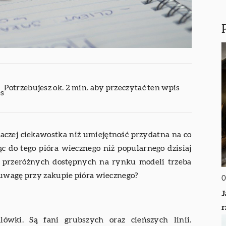
Potrzebujesz ok. 2 min. aby przeczytać ten wpis
es
raczej ciekawostka niż umiejętność przydatna na co
ąc do tego pióra wiecznego niż popularnego dzisiaj
d przeróżnych dostępnych na rynku modeli trzeba
 uwagę przy zakupie pióra wiecznego?
0
J
r
ówki. Są fani grubszych oraz cieńszych linii.