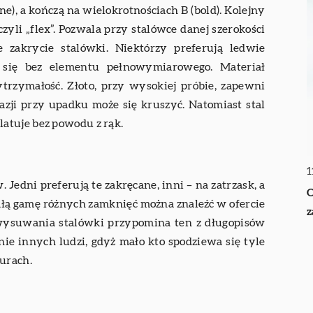
ne), a kończą na wielokrotnościach B (bold). Kolejny
czyli „flex”. Pozwala przy stalówce danej szerokości
e zakrycie stalówki. Niektórzy preferują ledwie
ć się bez elementu pełnowymiarowego. Materiał
trzymałość. Złoto, przy wysokiej próbie, zapewni
zji przy upadku może się kruszyć. Natomiast stal
atuje bez powodu z rąk.
1
edni preferują te zakręcane, inni – na zatrzask, a
O
ałą gamę różnych zamknięć można znaleźć w ofercie
z
ysuwania stalówki przypomina ten z długopisów
e innych ludzi, gdyż mało kto spodziewa się tyle
urach.