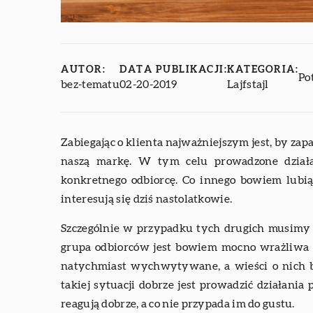
AUTOR:
DATA PUBLIKACJI:
KATEGORIA:
Po
bez-tematu
02-20-2019
Lajfstajl
Zabiegając o klienta najważniejszym jest, by za
naszą markę. W tym celu prowadzone dział
konkretnego odbiorcę. Co innego bowiem lubi
interesują się dziś nastolatkowie.
Szczególnie w przypadku tych drugich musimy 
grupa odbiorców jest bowiem mocno wrażliwa n
natychmiast wychwytywane, a wieści o nich b
takiej sytuacji dobrze jest prowadzić działania
reagują dobrze, a co nie przypada im do gustu.