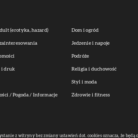
dult (erotyka, hazard)
Dom i ogród
zainteresowania
Jedzenie i napoje
omości
Podróże
i druk
Religia i duchowość
Styl i moda
ci / Pogoda / Informacje
Zdrowie i fitness
zystanie z witryny bez zmiany ustawień dot. cookies oznacza, że bę