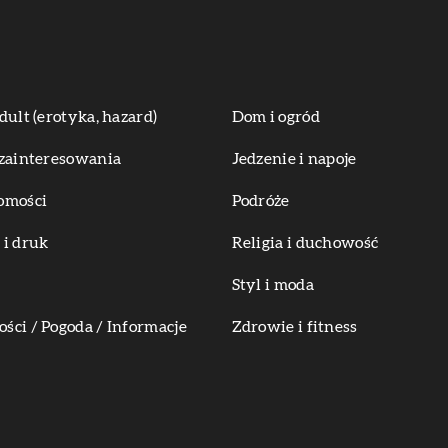
dult (erotyka, hazard)
Dom i ogród
zainteresowania
Jedzenie i napoje
omości
Podróże
i druk
Religia i duchowość
Styl i moda
ci / Pogoda / Informacje
Zdrowie i fitness