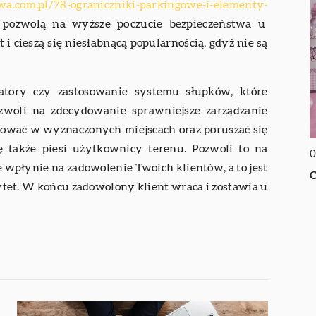
wa.com.pl/78-ograniczniki-parkingowe-i-elementy-
 pozwolą na wyższe poczucie bezpieczeństwa u
 i cieszą się niesłabnącą popularnością, gdyż nie są
atory czy zastosowanie systemu słupków, które
woli na zdecydowanie sprawniejsze zarządzanie
kować w wyznaczonych miejscach oraz poruszać się
ię także piesi użytkownicy terenu. Pozwoli to na
0
ie wpłynie na zadowolenie Twoich klientów, a to jest
C
ytet. W końcu zadowolony klient wraca i zostawia u