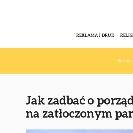
REKLAMA I DRUK
RELI
Bez tem
Jak zadbać o porzą
na zatłoczonym pa