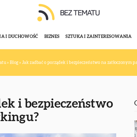
GIA I DUCHOWOŚĆ
BIZNES
SZTUKA I ZAINTERESOWANIA
atu
»
Blog
»
Jak zadbać o porządek i bezpieczeństwo na zatłoczonym p
dek i bezpieczeństwo
rkingu?