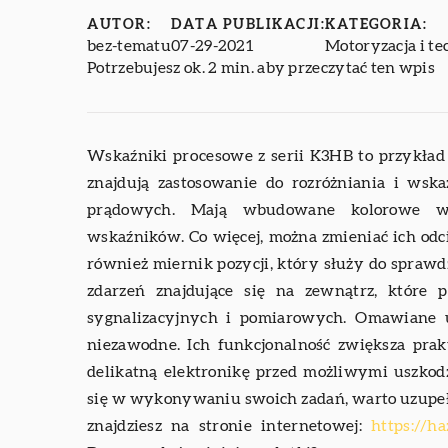
AUTOR:
DATA PUBLIKACJI:
KATEGORIA:
bez-tematu
07-29-2021
Motoryzacja i te
Potrzebujesz ok. 2 min. aby przeczytać ten wpis
Wskaźniki procesowe z serii K3HB to przykład
znajdują zastosowanie do rozróżniania i ws
prądowych. Mają wbudowane kolorowe wyś
wskaźników. Co więcej, można zmieniać ich odci
również miernik pozycji, który służy do sprawd
zdarzeń znajdujące się na zewnątrz, które
sygnalizacyjnych i pomiarowych. Omawiane u
niezawodne. Ich funkcjonalność zwiększa prak
delikatną elektronikę przed możliwymi uszkodz
się w wykonywaniu swoich zadań, warto uzupełni
znajdziesz na stronie internetowej:
https://h