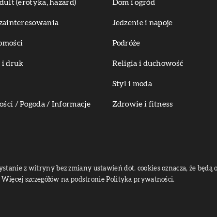
dult (erotyka, hazard)
Dom i ogród
zainteresowania
Jedzenie i napoje
omości
Podróże
i druk
Religia i duchowość
Styl i moda
ci / Pogoda / Informacje
Zdrowie i fitness
zystanie z witryny bez zmiany ustawień dot. cookies oznacza, że bę
Więcej szczegółów na podstronie
Polityka prywatności
.