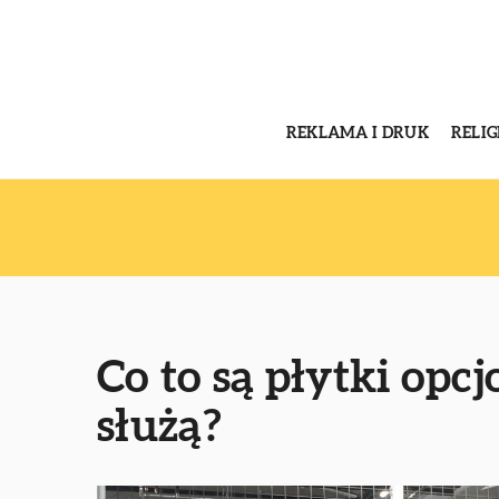
REKLAMA I DRUK
RELI
Co to są płytki opcj
służą?