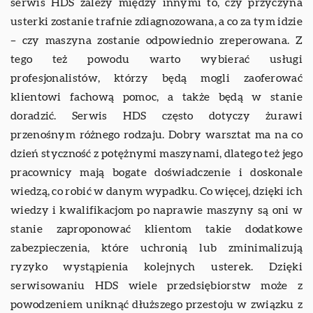
serwis HDS zależy między innymi to, czy przyczyna
usterki zostanie trafnie zdiagnozowana, a co za tym idzie
– czy maszyna zostanie odpowiednio zreperowana. Z
tego też powodu warto wybierać usługi
profesjonalistów, którzy będą mogli zaoferować
klientowi fachową pomoc, a także będą w stanie
doradzić. Serwis HDS często dotyczy żurawi
przenośnym różnego rodzaju. Dobry warsztat ma na co
dzień styczność z potężnymi maszynami, dlatego też jego
pracownicy mają bogate doświadczenie i doskonale
wiedzą, co robić w danym wypadku. Co więcej, dzięki ich
wiedzy i kwalifikacjom po naprawie maszyny są oni w
stanie zaproponować klientom takie dodatkowe
zabezpieczenia, które uchronią lub zminimalizują
ryzyko wystąpienia kolejnych usterek. Dzięki
serwisowaniu HDS wiele przedsiębiorstw może z
powodzeniem uniknąć dłuższego przestoju w związku z