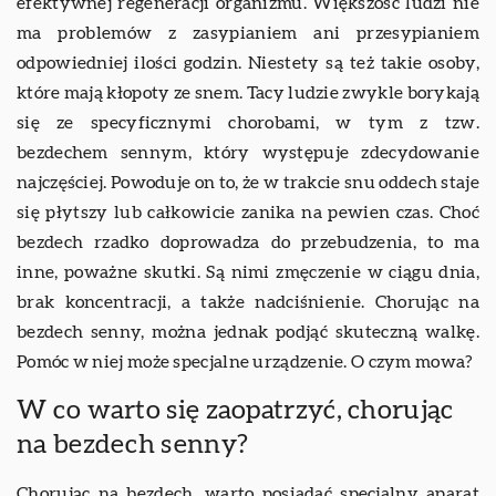
efektywnej regeneracji organizmu. Większość ludzi nie
ma problemów z zasypianiem ani przesypianiem
odpowiedniej ilości godzin. Niestety są też takie osoby,
które mają kłopoty ze snem. Tacy ludzie zwykle borykają
się ze specyficznymi chorobami, w tym z tzw.
bezdechem sennym, który występuje zdecydowanie
najczęściej. Powoduje on to, że w trakcie snu oddech staje
się płytszy lub całkowicie zanika na pewien czas. Choć
bezdech rzadko doprowadza do przebudzenia, to ma
inne, poważne skutki. Są nimi zmęczenie w ciągu dnia,
brak koncentracji, a także nadciśnienie. Chorując na
bezdech senny, można jednak podjąć skuteczną walkę.
Pomóc w niej może specjalne urządzenie. O czym mowa?
W co warto się zaopatrzyć, chorując
na bezdech senny?
Chorując na bezdech, warto posiadać specjalny aparat