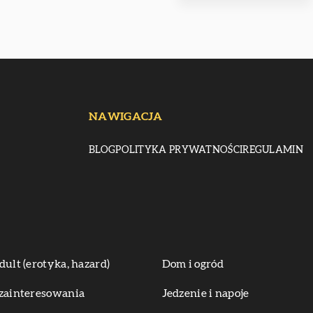
NAWIGACJA
BLOG
POLITYKA PRYWATNOŚCI
REGULAMIN
dult (erotyka, hazard)
Dom i ogród
zainteresowania
Jedzenie i napoje