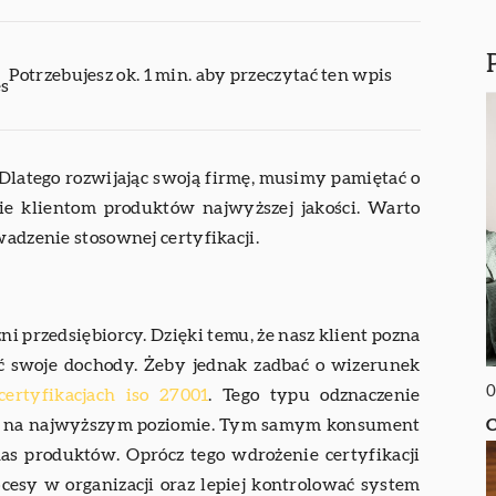
Potrzebujesz ok. 1 min. aby przeczytać ten wpis
es
Dlatego rozwijając swoją firmę, musimy pamiętać o
ie klientom produktów najwyższej jakości. Warto
wadzenie stosownej certyfikacji.
ni przedsiębiorcy. Dzięki temu, że nasz klient pozna
ć swoje dochody. Żeby jednak zadbać o wizerunek
0
certyfikacjach iso 27001
. Tego typu odznaczenie
C
gi na najwyższym poziomie. Tym samym konsument
as produktów. Oprócz tego wdrożenie certyfikacji
esy w organizacji oraz lepiej kontrolować system