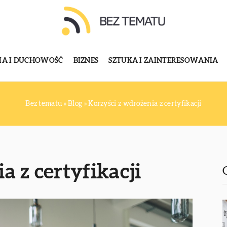
GIA I DUCHOWOŚĆ
BIZNES
SZTUKA I ZAINTERESOWANIA
Bez tematu
»
Blog
»
Korzyści z wdrożenia z certyfikacji
a z certyfikacji