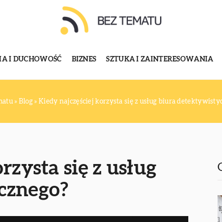
GIA I DUCHOWOŚĆ
BIZNES
SZTUKA I ZAINTERESOWANIA
matu
»
Blog
»
Kiedy najczęściej korzysta się z usług biura detektywist
rzysta się z usług
cznego?