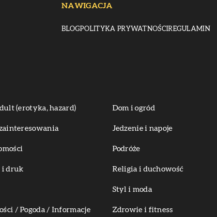
NAWIGACJA
BLOG
POLITYKA PRYWATNOŚCI
REGULAMIN
dult (erotyka, hazard)
Dom i ogród
zainteresowania
Jedzenie i napoje
omości
Podróże
i druk
Religia i duchowość
Styl i moda
ci / Pogoda / Informacje
Zdrowie i fitness