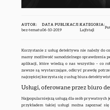
AUTOR:
DATA PUBLIKACJI:
KATEGORIA:
Po
bez-tematu
06-10-2019
Lajfstajl
Korzystanie z usług detektywa nie należy do c
mamy możliwość samodzielnego sprawdzenia pe
aplikacji, które wiedzą o nas wszystko – co ro
zawsze są wystarczające, odkryć prawdę potrze
najczęściej korzysta się z usług biura detektywi
Usługi, oferowane przez biuro d
Najpopularniejszą usługą dla osób prywatnych je
przykładem takiej usługi można zapoznać si