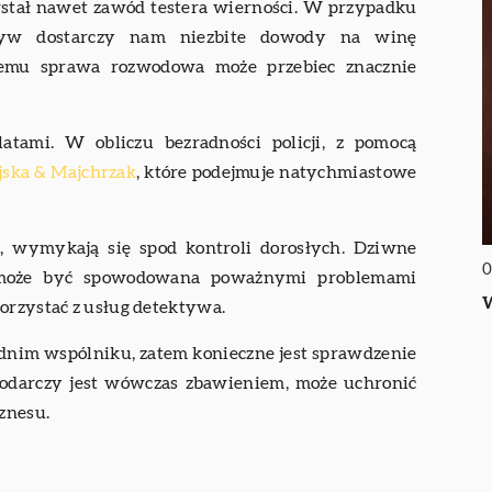
stał nawet zawód testera wierności. W przypadku
ektyw dostarczy nam niezbite dowody na winę
zemu sprawa rozwodowa może przebiec znacznie
atami. W obliczu bezradności policji, z pomocą
ska & Majchrzak
, które podejmuje natychmiastowe
, wymykają się spod kontroli dorosłych. Dziwne
0
a może być spowodowana poważnymi problemami
W
orzystać z usług detektywa.
dnim wspólniku, zatem konieczne jest sprawdzenie
podarczy jest wówczas zbawieniem, może uchronić
znesu.