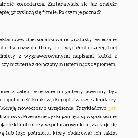
ność gospodarczą. Zastanawiają się jak znaleźć
piej przysłużą się firmie. Po czym je poznać?
eklamowe. Spersonalizowane produkty wręczane
ia dla rozwoju firmy lub wyrażenia szczególnej
zedmioty z wygrawerowanymi napisami, kubki z
czy biżuteria z dołączonym listem bądź dyplomem.
rmie, a zatem wręczane im gadżety powinny być
 popularność kubków, długopisów czy kalendarzy.
ybierają nowoczesne urządzenia. Przykładowo
pen
eklamowy. Przenośne dyski pamięci są współcześnie
jąc je klientom czy współpracownikom, zyskuje się
wą lub logo podmiotu, który obdarował ich takim