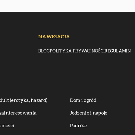
NAWIGACJA
BLOG
POLITYKA PRYWATNOŚCI
REGULAMIN
dult (erotyka, hazard)
Dom i ogród
zainteresowania
Jedzenie i napoje
omości
Podróże