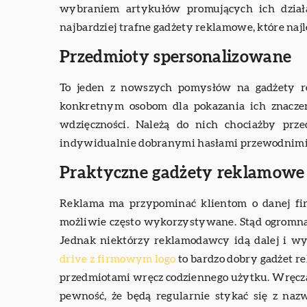
wybraniem artykułów promujących ich działal
najbardziej trafne gadżety reklamowe, które najle
Przedmioty spersonalizowane
To jeden z nowszych pomysłów na gadżety r
konkretnym osobom dla pokazania ich znaczen
wdzięczności. Należą do nich chociażby pr
indywidualnie dobranymi hasłami przewodnimi 
Praktyczne gadżety reklamowe
Reklama ma przypominać klientom o danej fi
możliwie często wykorzystywane. Stąd ogromna
Jednak niektórzy reklamodawcy idą dalej i w
drive z firmowym logo
to bardzo dobry gadżet r
przedmiotami wręcz codziennego użytku. Wręcza
pewność, że będą regularnie stykać się z naz