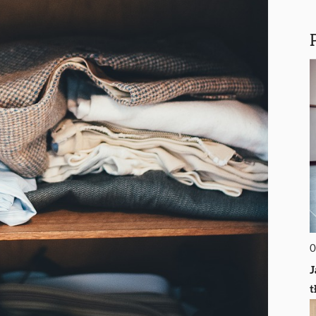
0
J
t