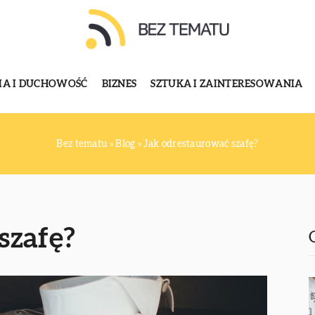
GIA I DUCHOWOŚĆ
BIZNES
SZTUKA I ZAINTERESOWANIA
Bez tematu
»
Blog
»
Jak odrestaurować szafę?
szafę?