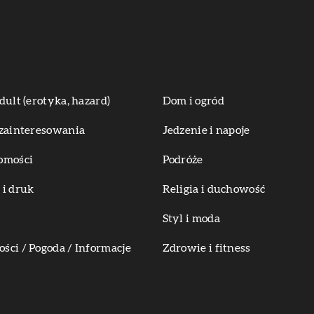
dult (erotyka, hazard)
Dom i ogród
zainteresowania
Jedzenie i napoje
omości
Podróże
i druk
Religia i duchowość
Styl i moda
ci / Pogoda / Informacje
Zdrowie i fitness