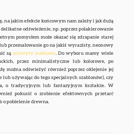
ę, na jakim efekcie końcowym nam zależy i jak dużą
elikatne odświeżenie, np. poprzez polakierowanie
tnym pomysłem może okazać się zdrapanie starej
lub przemalowanie go na jakiś wyrazisty, neonowy
nić są
uchwyty meblowe
. Do wyboru mamy wiele
nckich, przez minimalistyczne lub kolorowe, po
zafę można odświeżyć również poprzez oklejenie jej
e lub używając do tego specjalnych szablonów), czy
ra, o tradycyjnym lub fantazyjnym kształcie. W
nież pokusić o zrobienie efektownych przetarć
b o pobielenie drewna.