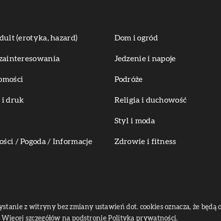
dult (erotyka, hazard)
Dom i ogród
zainteresowania
Jedzenie i napoje
omości
Podróże
i druk
Religia i duchowość
Styl i moda
ci / Pogoda / Informacje
Zdrowie i fitness
zystanie z witryny bez zmiany ustawień dot. cookies oznacza, że bę
Więcej szczegółów na podstronie
Polityka prywatności
.