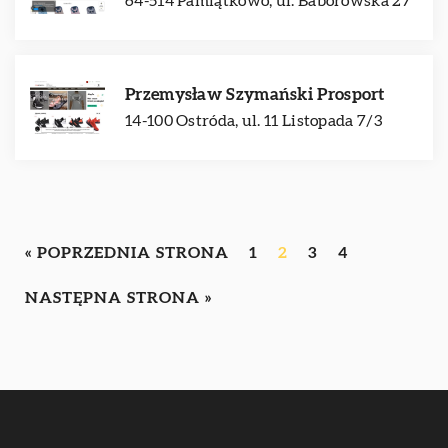
64-514 Pamiątkowo, ul. Baborowska 27
Przemysław Szymański Prosport
14-100 Ostróda, ul. 11 Listopada 7/3
« POPRZEDNIA STRONA
1
2
3
4
NASTĘPNA STRONA »