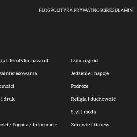
BLOG
POLITYKA PRYWATNOŚCI
REGULAMIN
dult (erotyka, hazard)
Dom i ogród
zainteresowania
Jedzenie i napoje
omości
Podróże
i druk
Religia i duchowość
Styl i moda
ci / Pogoda / Informacje
Zdrowie i fitness