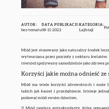
AUTOR:
DATA PUBLIKACJI:
KATEGORIA:
Po
bez-tematu
08-11-2022
Lajfstajl
Miód jest stosowany jako naturalny środek leczni
wytwarzana przez pszczoły z nektaru kwiatów.
również spożywany samodzielnie jako zdrowa pr
Korzyści jakie można odnieść z
Miód ma wiele korzyści zdrowotnych i może b
takich jak kaszel i przeziębienie. Istnieje je
podawać miód swoim dzieciom.
1) Miód zawiera antyoksydanty, które pomagaj