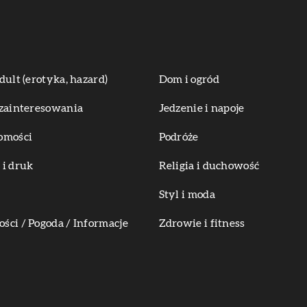
dult (erotyka, hazard)
Dom i ogród
zainteresowania
Jedzenie i napoje
omości
Podróże
i druk
Religia i duchowość
Styl i moda
ci / Pogoda / Informacje
Zdrowie i fitness