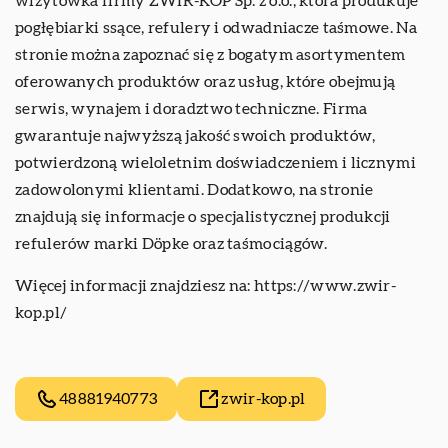
wizytówka firmy ŻWIR-KOP Sp. z o.o., która produkuje
pogłębiarki ssące, refulery i odwadniacze taśmowe. Na
stronie można zapoznać się z bogatym asortymentem
oferowanych produktów oraz usług, które obejmują
serwis, wynajem i doradztwo techniczne. Firma
gwarantuje najwyższą jakość swoich produktów,
potwierdzoną wieloletnim doświadczeniem i licznymi
zadowolonymi klientami. Dodatkowo, na stronie
znajdują się informacje o specjalistycznej produkcji
refulerów marki Döpke oraz taśmociągów.
Więcej informacji znajdziesz na:
https://www.zwir-
kop.pl/
48881940773
zwir-kop.pl