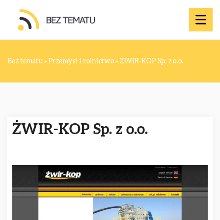
Bez tematu
»
Przemysł i rolnictwo
»
ŻWIR-KOP Sp. z o.o.
ŻWIR-KOP Sp. z o.o.