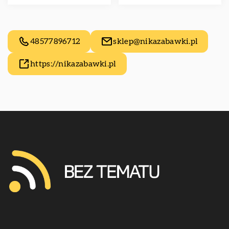
48577896712
sklep@nikazabawki.pl
https://nikazabawki.pl