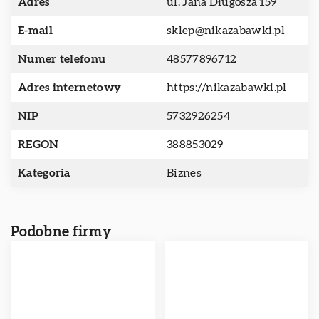
Adres
ul. Jana Długosza 159
E-mail
sklep@nikazabawki.pl
Numer telefonu
48577896712
Adres internetowy
https://nikazabawki.pl
NIP
5732926254
REGON
388853029
Kategoria
Biznes
Podobne firmy