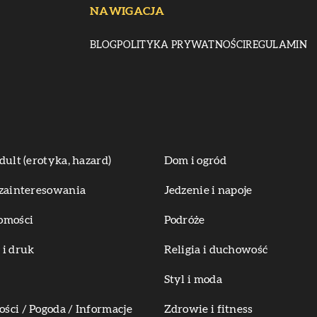
NAWIGACJA
BLOG
POLITYKA PRYWATNOŚCI
REGULAMIN
dult (erotyka, hazard)
Dom i ogród
zainteresowania
Jedzenie i napoje
omości
Podróże
i druk
Religia i duchowość
Styl i moda
ci / Pogoda / Informacje
Zdrowie i fitness