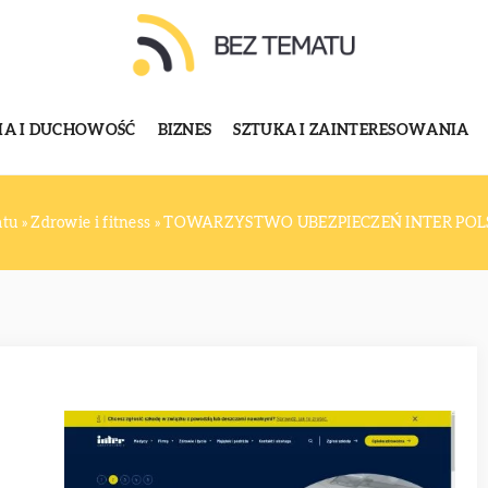
GIA I DUCHOWOŚĆ
BIZNES
SZTUKA I ZAINTERESOWANIA
atu
»
Zdrowie i fitness
»
TOWARZYSTWO UBEZPIECZEŃ INTER POLS