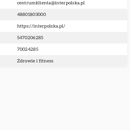
centrumklienta@interpolska.pl
48801803000
https://interpolska.pl/
5470206285
70024285
Zdrowie i fitness