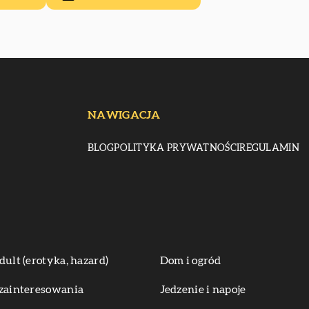
NAWIGACJA
BLOG
POLITYKA PRYWATNOŚCI
REGULAMIN
dult (erotyka, hazard)
Dom i ogród
zainteresowania
Jedzenie i napoje