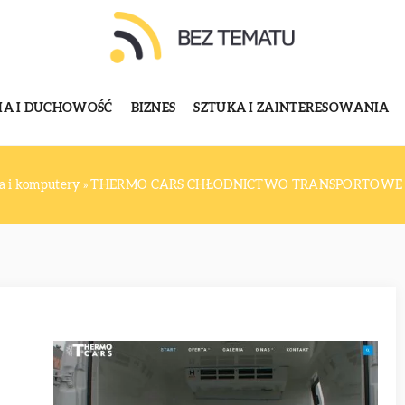
GIA I DUCHOWOŚĆ
BIZNES
SZTUKA I ZAINTERESOWANIA
a i komputery
»
THERMO CARS CHŁODNICTWO TRANSPORTOWE