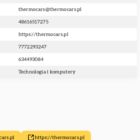
thermocars@thermocars.pl
48616517275
https://thermocars.pl
7772293247
634493084
Technologia i komputery
ars.pl
https://thermocars.pl