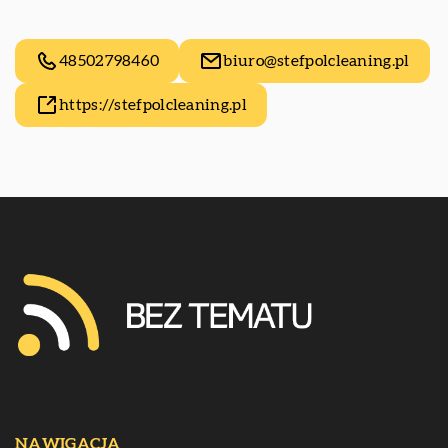
48502798460
biuro@stefpolcleaning.pl
https://stefpolcleaning.pl
NAWIGACJA