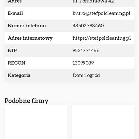
Adres
ul. Południowa 42
E-mail
biuro@stefpolcleaning.pl
Numer telefonu
48502798460
Adres internetowy
https://stefpolcleaning.pl
NIP
9521771466
REGON
13099089
Kategoria
Dom i ogród
Podobne firmy