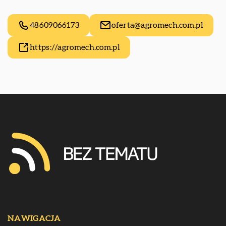
48609066173
oferta@agromech.com.pl
https://agromech.com.pl
NAWIGACJA