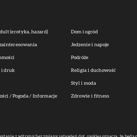
dult (erotyka, hazard)
Dom i ogród
zainteresowania
Jedzenie i napoje
omości
Podróże
i druk
Religia i duchowość
Styl i moda
ci / Pogoda / Informacje
Zdrowie i fitness
zystanie z witryny bez zmiany ustawień dot. cookies oznacza, że bę