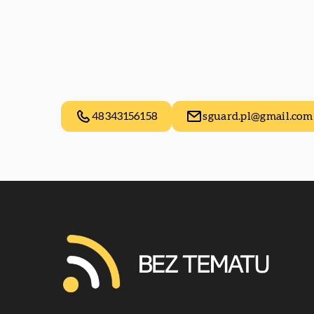
48343156158
sguard.pl@gmail.com