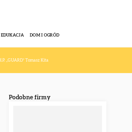
EDUKACJA
DOM I OGRÓD
. „GUARD” Tomasz Kita
Podobne firmy