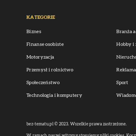
KATEGORIE
Biznes
Branża a
Finanse osobiste
Hobby i 
Motoryzacja
Nieruch
Przemysł i rolnictwo
Reklama 
Społeczeństwo
Sport
Technologia i komputery
Wiadomoś
bez-tematu.pl © 2023. Wszelkie prawa zastrzeżone.
W ramach naszej witryny stosujemy pliki cookies. Kor