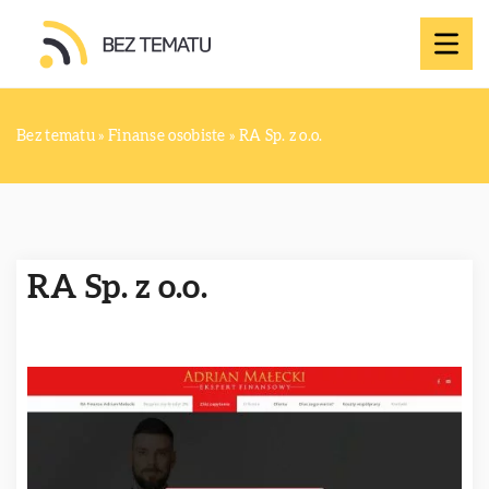
Bez tematu
»
Finanse osobiste
»
RA Sp. z o.o.
RA Sp. z o.o.