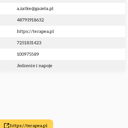
a.zatke@gazeta.pl
48791918632
https://terapea.pl
7251831423
100975589
Jedzenie i napoje
https://terapea.pl