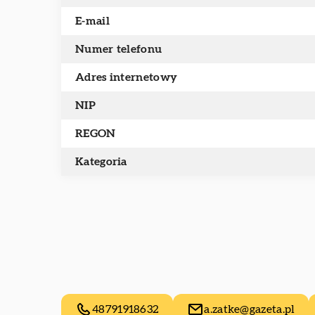
E-mail
Numer telefonu
Adres internetowy
NIP
REGON
Kategoria
48791918632
a.zatke@gazeta.pl