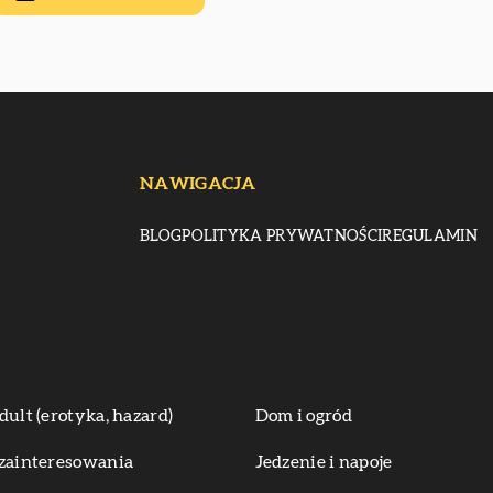
NAWIGACJA
BLOG
POLITYKA PRYWATNOŚCI
REGULAMIN
dult (erotyka, hazard)
Dom i ogród
zainteresowania
Jedzenie i napoje