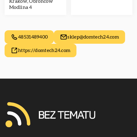
Kraków, Obrońców
Modlina 4
48531489400
sklep@domtech24.com
https://domtech24.com