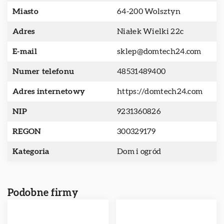
Miasto
64-200 Wolsztyn
Adres
Niałek Wielki 22c
E-mail
sklep@domtech24.com
Numer telefonu
48531489400
Adres internetowy
https://domtech24.com
NIP
9231360826
REGON
300329179
Kategoria
Dom i ogród
Podobne firmy