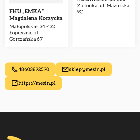
Zielonka, ul. Mazurska
FHU „EMKA”
9C
Magdalena Korzycka
Małopolskie, 34-432
Łopuszna, ul.
Gorczańska 67
48603892590
sklep@mesin.pl
https://mesin.pl