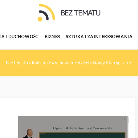
GIA I DUCHOWOŚĆ
BIZNES
SZTUKA I ZAINTERESOWANIA
Bez tematu
»
Rodzina i wychowanie dzieci
»
Nowy Etap sp. z o.o.