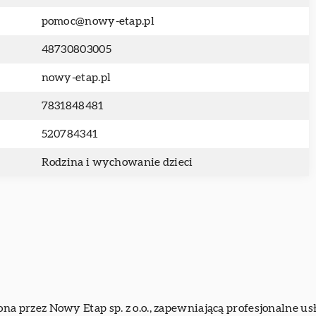
pomoc@nowy-etap.pl
48730803005
nowy-etap.pl
7831848481
520784341
Rodzina i wychowanie dzieci
ona przez
Nowy Etap
sp. z o.o., zapewniającą profesjonalne u