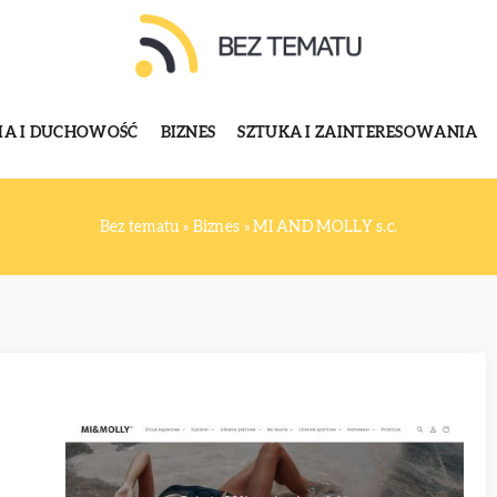
GIA I DUCHOWOŚĆ
BIZNES
SZTUKA I ZAINTERESOWANIA
Bez tematu
»
Biznes
»
MI AND MOLLY s.c.