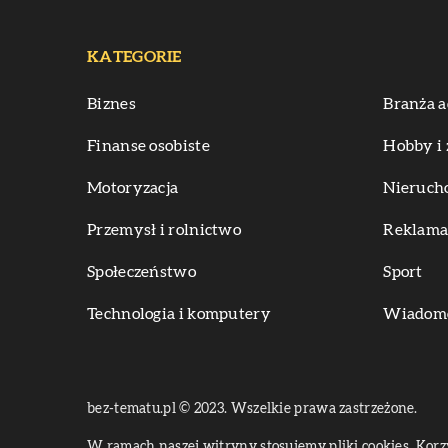
KATEGORIE
Biznes
Branża a
Finanse osobiste
Hobby i 
Motoryzacja
Nieruch
Przemysł i rolnictwo
Reklama 
Społeczeństwo
Sport
Technologia i komputery
Wiadomoś
bez-tematu.pl © 2023. Wszelkie prawa zastrzeżone.
W ramach naszej witryny stosujemy pliki cookies. Kor