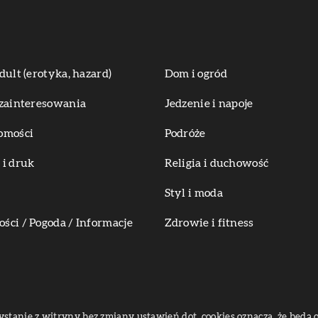
dult (erotyka, hazard)
Dom i ogród
zainteresowania
Jedzenie i napoje
omości
Podróże
i druk
Religia i duchowość
Styl i moda
ci / Pogoda / Informacje
Zdrowie i fitness
zystanie z witryny bez zmiany ustawień dot. cookies oznacza, że bę