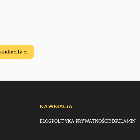
iandmolly.pl
NAWIGACJA
BLOG
POLITYKA PRYWATNOŚCI
REGULAMIN