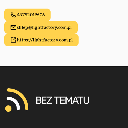
48792019606
sklep@lightfactory.com.pl
https://lightfactory.com.pl