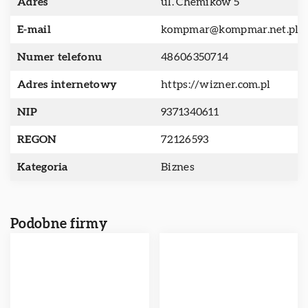
Adres
ul. Chemików 5
E-mail
kompmar@kompmar.net.pl
Numer telefonu
48606350714
Adres internetowy
https://wizner.com.pl
NIP
9371340611
REGON
72126593
Kategoria
Biznes
Podobne firmy