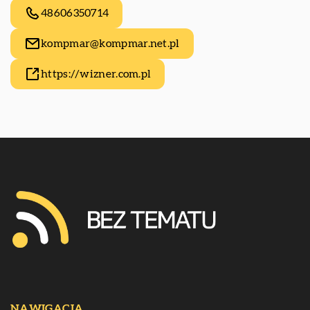
48606350714
kompmar@kompmar.net.pl
https://wizner.com.pl
NAWIGACJA