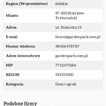
Region (Województwo)
łódzkie
97-300 Piotrków
Miasto
Trybunalski
Adres
ul. Stolarska 13
E-mail
biuro@gardenpark.com.pl
Numer telefonu
48506478787
Adres internetowy
gardenpark.com.pl
NIP
7712475186
REGON
592193300
Kategoria
Dom i ogród
Podobne firmy