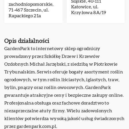
Śląskie, 40-111
zachodniopomorskie,
Katowice, ul.
71-467 Szczecin, ul.
Krzyżowa 8A/19
Rapackiego 21a
Opis działalności
GardenPark to internetowy sklep ogrodniczy
prowadzony przez Szkółkę Drzew i Krzewów
Ozdobnych Michał Jarzębski, z siedzibą w Piotrkowie
Trybunalskim. Serwis oferuje bogaty asortyment roślin
ogrodowych, w tym roślin liściastych, iglastych, traw,
bylin, pnączy oraz roślin owocowych. GardenPark
gwarantuje atrakcyjne ceny i bezpieczne zakupy online.
Profesjonalna obsługa oraz fachowe doradztwo to
niezaprzeczalne atuty firmy. Wielu zadowolonych
klientów potwierdza wysoką jakość usług świadczonych
przez gardenpark.com.pl.