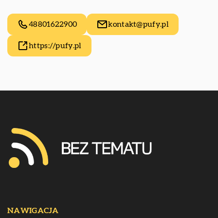
48801622900
kontakt@pufy.pl
https://pufy.pl
NAWIGACJA