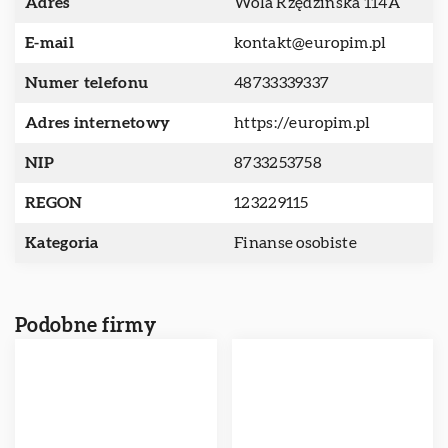
Adres
Wola Rzędzińska 114A
E-mail
kontakt@europim.pl
Numer telefonu
48733339337
Adres internetowy
https://europim.pl
NIP
8733253758
REGON
123229115
Kategoria
Finanse osobiste
Podobne firmy