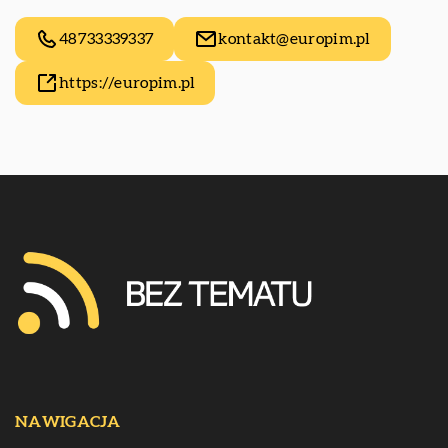
48733339337
kontakt@europim.pl
https://europim.pl
NAWIGACJA