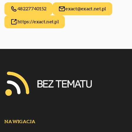
48227740152
exact@exact.net.pl
https://exact.net.pl
NAWIGACJA