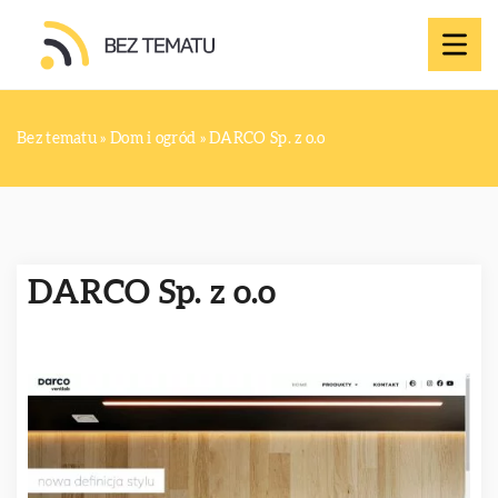
Bez tematu
»
Dom i ogród
»
DARCO Sp. z o.o
DARCO Sp. z o.o