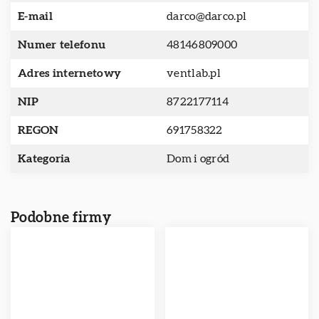
E-mail
darco@darco.pl
Numer telefonu
48146809000
Adres internetowy
ventlab.pl
NIP
8722177114
REGON
691758322
Kategoria
Dom i ogród
Podobne firmy