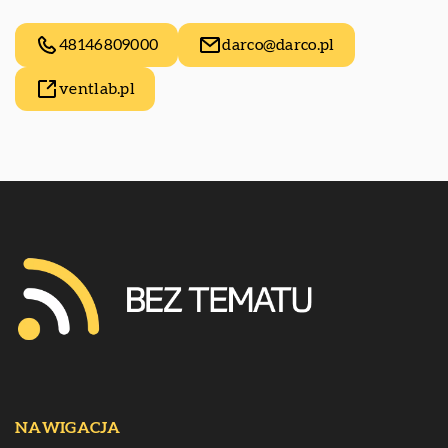
48146809000
darco@darco.pl
ventlab.pl
NAWIGACJA