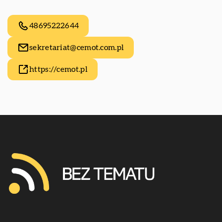
48695222644
sekretariat@cemot.com.pl
https://cemot.pl