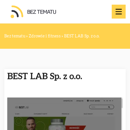
Bez tematu
»
Zdrowie i fitness
»
BEST LAB Sp. z o.o.
BEST LAB Sp. z o.o.