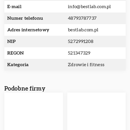
E-mail
info@bestlab.com.pl
Numer telefonu
48793787737
Adres internetowy
bestlab.com.pl
NIP
5272991208
REGON
521347329
Kategoria
Zdrowie i fitness
Podobne firmy