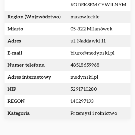
KODEKSEM CYWILNYM
Region (Województwo)
mazowieckie
Miasto
05-822 Milanówek
Adres
ul. Naddawki 11
E-mail
biuro@medynski.pl
Numer telefonu
48518659968
Adres internetowy
medynski.pl
NIP
5291710280
REGON
140297193
Kategoria
Przemysł i rolnictwo