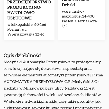
PRZEDSIĘBIORSTWO
Dębski
PRODUKCYJNO-
warmińsko-
HANDLOWO-
mazurskie, 14-400
USŁUGOWE
Pasłęk, Czarna Góra
wielkopolskie, 60-166
1/2
Poznań, ul.
Wieruszowska 12-16
Opis działalności
Medyński Automatyka Przemysłowa to profesjonalny
serwis zajmujący się doradztwem, sprzedażą oraz
serwisem elementów automatyki przemysłowej. Firma
AUTOMATYKA PRZEMYSŁOWA G.R. Medyński S.C z
siedzibą w Milanówku przy ulicy Naddawki 11 jest
gwarancją fachowości i wielu zadowolonych klientów.
W ofercie
medynski.pl
znajdują się takie produkty jak
elektrozawory, zawory kulowe ręczne i pneumatyczne