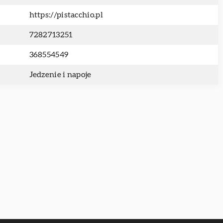
https://pistacchio.pl
7282713251
368554549
Jedzenie i napoje