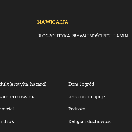
NAWIGACJA
BLOG
POLITYKA PRYWATNOŚCI
REGULAMIN
dult (erotyka, hazard)
Dom i ogród
zainteresowania
Jedzenie i napoje
omości
Podróże
i druk
Religia i duchowość